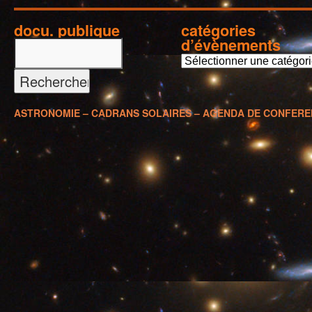
docu. publique
catégories
d’évènements
c
a
t
é
ASTRONOMIE – CADRANS SOLAIRES – AGENDA DE CONFER
g
o
r
i
e
s
d
’
é
v
è
n
e
m