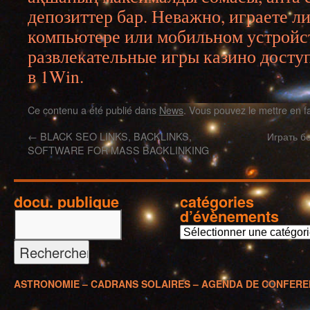
депозиттер бар. Неважно, играете л
компьютере или мобильном устройс
развлекательные игры казино досту
в 1Win.
Ce contenu a été publié dans
News
. Vous pouvez le mettre en f
←
BLACK SEO LINKS, BACKLINKS,
Играть б
SOFTWARE FOR MASS BACKLINKING
docu. publique
catégories
d’évènements
c
a
t
é
ASTRONOMIE – CADRANS SOLAIRES – AGENDA DE CONFER
g
o