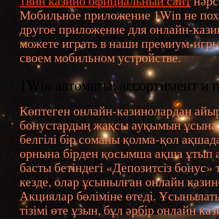
1вин казино официальный сайт
нәрсе
Мобильное приложение 1Win не пох
другое приложение для онлайн-кази
можете играть в наши премиум-игры
своем мобильном устройстве.
1Win автоматы: ассортимент и 
Көптеген онлайн-казинолардан ай
бонустардың жақсы ауқымын ұсына
белгілі бір соманы қолма-қол ақшад
орнына бірден қосымша ақша ұтып 
басты бетіндегі «Депозитсіз бонус»
кезде, олар ұсынылған онлайн кази
Акциялар бөліміне өтеді. Ұсыныла
тізімі өте ұзын, бұл әрбір онлайн к