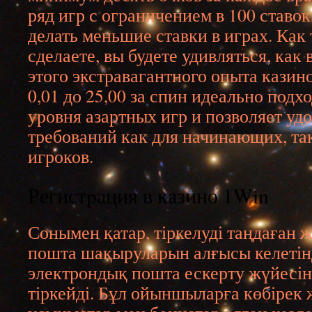
ряд игр с ограничением в 100 ставок
делать меньшие ставки в играх. Как 
сделаете, вы будете удивляться, как
этого экстравагантного опыта казино
0,01 до 25,00 за спин идеально подх
уровня азартных игр и позволяет уд
требований как для начинающих, та
игроков.
Регистpация в казино 1Win
Сонымен қатар, тіркелуді таңдаған 
пошта шақыруларын алғысы келетін
электрондық пошта ескерту жүйесінд
тіркейді. Бұл ойыншыларға көбірек