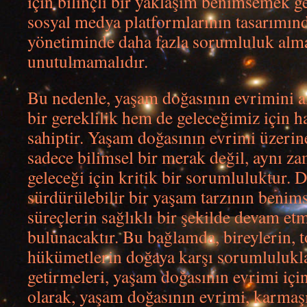
için bilinçli bir yaklaşım benimsemek g
sosyal medya platformlarının tasarımınd
yönetiminde daha fazla sorumluluk alma
unutulmamalıdır.
Bu nedenle, yaşam doğasının evrimini 
bir gereklilik hem de geleceğimiz için h
sahiptir. Yaşam doğasının evrimi üzerine
sadece bilimsel bir merak değil, aynı z
geleceği için kritik bir sorumluluktur.
sürdürülebilir bir yaşam tarzının benim
süreçlerin sağlıklı bir şekilde devam et
bulunacaktır. Bu bağlamda, bireylerin, 
hükümetlerin doğaya karşı sorumlulukla
getirmeleri, yaşam doğasının evrimi içi
olarak, yaşam doğasının evrimi, karmaşı