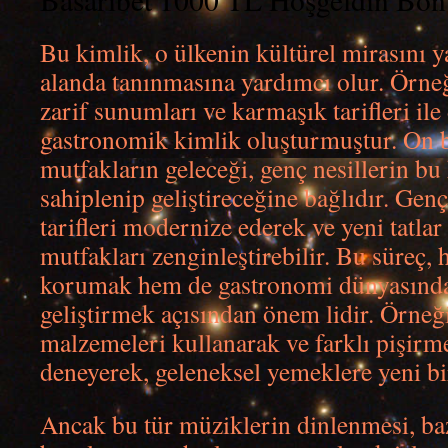
Bu kimlik, o ülkenin kültürel mirasını ya
alanda tanınmasına yardımcı olur. Örneğ
zarif sunumları ve karmaşık tarifleri ile
gastronomik kimlik oluşturmuştur. On be
mutfakların geleceği, genç nesillerin bu 
sahiplenip geliştireceğine bağlıdır. Genç
tarifleri modernize ederek ve yeni tatlar
mutfakları zenginleştirebilir. Bu süreç,
korumak hem de gastronomi dünyasında 
geliştirmek açısından önem lidir. Örneğin
malzemeleri kullanarak ve farklı pişirme
deneyerek, geleneksel yemeklere yeni bir 
Ancak bu tür müziklerin dinlenmesi, bazı