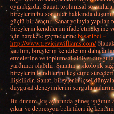
oynadığıdır. Sanat, toplumsal sorunlara
bireylerin bu sorunlar hakkında düşünm
güçlü bir araçtır. Sanat yoluyla yapılan t
bireylerin kendilerini ifade etmelerine 
için harekete geçmelerine
basaribet –
http://www.treviciawilliams.com/
olanak 
katılım, bireylerin kendilerini daha anla
etmelerine ve toplumsal aidiyet duygula
yardımcı olabilir. Sanatın psikolojik sağ
bireylerin kendilerini keşfetme süreçler
ilişkilidir. Sanat, bireylerin içsel dünya
duygusal deneyimlerini sorgulamalarına 
Bu durum, kış aylarında güneş ışığının 
çıkar ve depresyon belirtileri ile kendin