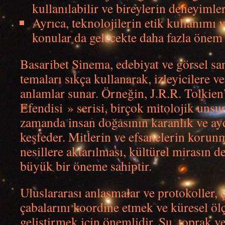
kullanılabilir ve bireylerin deneyimleri
Ayrıca, teknolojilerin etik kullanımı v
konular da gelecekte daha fazla önem 
Basaribet Sinema, edebiyat ve görsel san
temaları sıkça kullanarak, izleyicilere 
anlamlar sunar. Örneğin, J.R.R. Tolkie
Efendisi » serisi, birçok mitolojik unsu
zamanda insan doğasının karanlık ve ayd
keşfeder. Mitlerin ve efsanelerin korun
nesillere aktarılması, kültürel mirasın d
büyük bir öneme sahiptir.
Uluslararası anlaşmalar ve protokoller,
çabalarını koordine etmek ve küresel ölç
geliştirmek için önemlidir. Su, toprak ve 