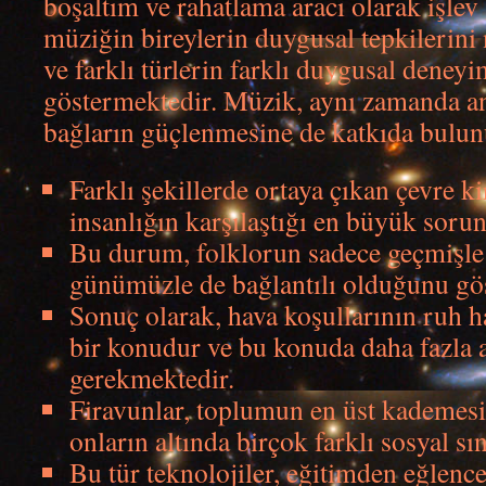
boşaltım ve rahatlama aracı olarak işlev
müziğin bireylerin duygusal tepkilerini 
ve farklı türlerin farklı duygusal deneyi
göstermektedir. Müzik, aynı zamanda an
bağların güçlenmesine de katkıda bulun
Farklı şekillerde ortaya çıkan çevre k
insanlığın karşılaştığı en büyük sorun
Bu durum, folklorun sadece geçmişle
günümüzle de bağlantılı olduğunu gös
Sonuç olarak, hava koşullarının ruh h
bir konudur ve bu konuda daha fazla 
gerekmektedir.
Firavunlar, toplumun en üst kademesi
onların altında birçok farklı sosyal s
Bu tür teknolojiler, eğitimden eğlenc