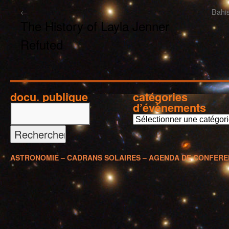
←
Bahis
The History of Layla Jenner
Refuted
docu. publique
catégories
d’évènements
c
a
t
é
ASTRONOMIE – CADRANS SOLAIRES – AGENDA DE CONFER
g
o
r
i
e
s
d