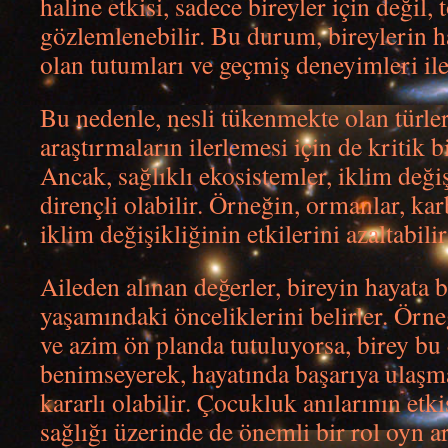
haline etkisi, sadece bireyler için değil
gözlemlenebilir. Bu durum, bireylerin h
olan tutumları ve geçmiş deneyimleri ile i
Bu nedenle, nesli tükenmekte olan türle
araştırmaların ilerlemesi için de kritik b
Ancak, sağlıklı ekosistemler, iklim deği
dirençli olabilir. Örneğin, ormanlar, ka
iklim değişikliğinin etkilerini azaltabilir
Aileden alınan değerler, bireyin hayata b
yaşamındaki önceliklerini belirler. Örne
ve azim ön planda tutuluyorsa, birey bu 
benimseyerek, hayatında başarıya ulaş
kararlı olabilir. Çocukluk anılarının etki
sağlığı üzerinde de önemli bir rol oyn a