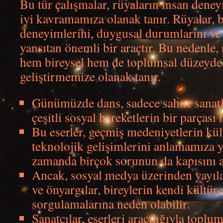
Bu tür çalışmalar, rüyaların insan dene
iyi kavramamıza olanak tanır. Rüyalar, 
deneyimlerini, duygusal durumlarını ve 
yansıtan önemli bir araçtır. Bu nedenle,
hem bireysel hem de toplumsal düzeyde 
geliştirmemize olanak tanır.
Günümüzde dans, sadece sahne sanatla
çeşitli sosyal hareketlerin bir parçası 
Bu eserler, geçmiş medeniyetlerin kült
teknolojik gelişimlerini anlamamıza 
zamanda birçok sorunun da kapısını a
Ancak, sosyal medya üzerinden yayılan
ve önyargılar, bireylerin kendi kültüre
sorgulamalarına neden olabilir.
Sanatçılar, eserleri aracılığıyla toplum