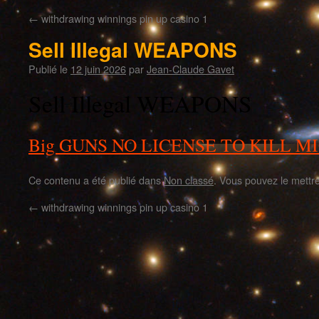
←
withdrawing winnings pin up casino 1
Sell Illegal WEAPONS
Publié le
12 juin 2026
par
Jean-Claude Gavet
Sell Illegal WEAPONS
Big GUNS NO LICENSE TO KILL 
Ce contenu a été publié dans
Non classé
. Vous pouvez le mettr
←
withdrawing winnings pin up casino 1