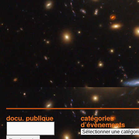
docu. publique
catégories
d’évènements
c
a