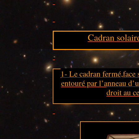
.
.
Cadran solair
.
1- Le cadran fermé,face 
entouré par l’anneau d’un
droit au c
.